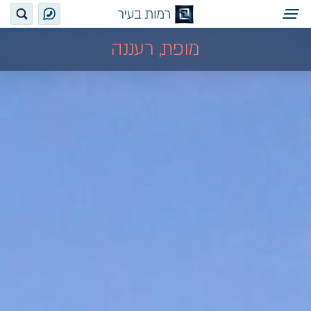
מופת, רעננה