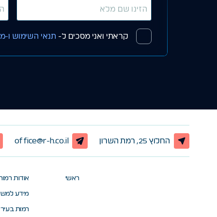
קראתי ואני מסכים ל-
תנאי השימוש ו-מד
החלוץ 25, רמת השרון
office@r-h.co.il
ראשי
אודות רמות
מידע למשק
רמות בעיר 